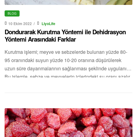
BLOG
10 Ekim 2022
LiyoLife
Dondurarak Kurutma Yöntemi ile Dehidrasyon
Yöntemi Arasındaki Farklar
Kurutma işlemi; meyve ve sebzelerde bulunan yüzde 80-
95 oranındaki suyun yüzde 10-20 oranına düşürülerek
uzun süre dayanmalarının sağlanması şeklinde uygulanır.
Bu işlemle, sebze ve meyvelerin içlerindeki su oranı azalır.
Şeker oranları yükselir ve dayanıklılıkları artar.
Dehidrasyon yönteminin yanı sıra sıklıkla uygulanmaya
başlayan bir yöntem de dondurarak kurutmadır. Gıdaları
saklama yöntemleri arasında, kurutma birçok şekilde
yapılabilir. Bu yüzden dondurarak kurutma […]