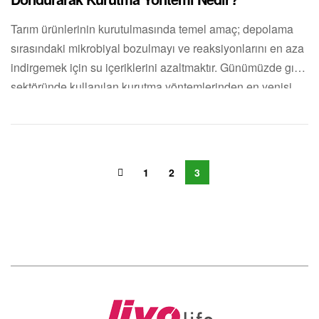
Tarım ürünlerinin kurutulmasında temel amaç; depolama
sırasındaki mikrobiyal bozulmayı ve reaksiyonlarını en aza
indirgemek için su içeriklerini azaltmaktır. Günümüzde gıda
sektöründe kullanılan kurutma yöntemlerinden en yenisi,
özellikle meyve ve sebzelerde uygulanan Dondurarak
Kurutma (Freeze-Drying), yani liyofilizasyon yöntemidir.
Dünyada bu teknik NASA astronotları için dondurularak
kurutulmuş dondurma yapmak için kullanıldığında oldukça
1
2
3
popüler olmuş ve elde edilen […]