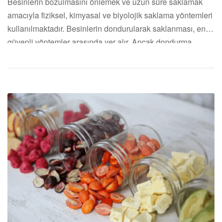
Besinlerin bozulmasını önlemek ve uzun süre saklamak
amacıyla fiziksel, kimyasal ve biyolojik saklama yöntemleri
kullanılmaktadır. Besinlerin dondurularak saklanması, en
güvenli yöntemler arasında yer alır. Ancak dondurma
işleminin nasıl yapılacağı, işlem yapılcak besinin ne
olduğuna ve özelliklerine bağlıdır. Peki gıdalar arasında
dondurulmuş meyve sağlıklı mı? Bu soruyu merak edenler
için meyveleri dondurma yöntemini ve etkilerini ele […]