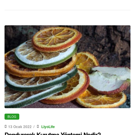
saklayarak yılın her zamanı tüketmek de mümkündür. Gıda
saklamak için her zaman geliştirilen ve denenen yöntemler
olmuştur. Sadece gıdayı bozulmadan muhafaza etmek
değil aynı […]
BLOG
13 Ocak 2022
LiyoLife
Dondurarak Kurutma Yöntemi Nedir?