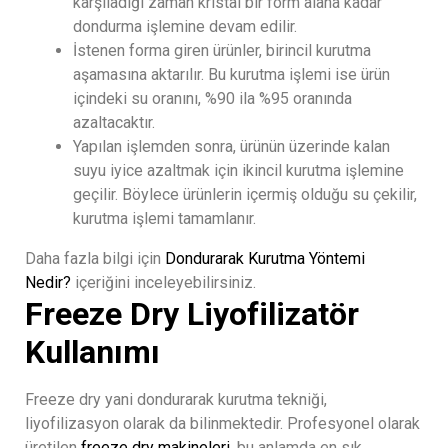
karşıladığı zaman kristal bir form alana kadar
dondurma işlemine devam edilir.
İstenen forma giren ürünler, birincil kurutma
aşamasına aktarılır. Bu kurutma işlemi ise ürün
içindeki su oranını, %90 ila %95 oranında
azaltacaktır.
Yapılan işlemden sonra, ürünün üzerinde kalan
suyu iyice azaltmak için ikincil kurutma işlemine
geçilir. Böylece ürünlerin içermiş olduğu su çekilir,
kurutma işlemi tamamlanır.
Daha fazla bilgi için
Dondurarak Kurutma Yöntemi
Nedir?
içeriğini inceleyebilirsiniz.
Freeze Dry Liyofilizatör
Kullanımı
Freeze dry yani dondurarak kurutma tekniği,
liyofilizasyon olarak da bilinmektedir. Profesyonel olarak
üretilen
freeze dry makineleri
, bu anlamda en sık