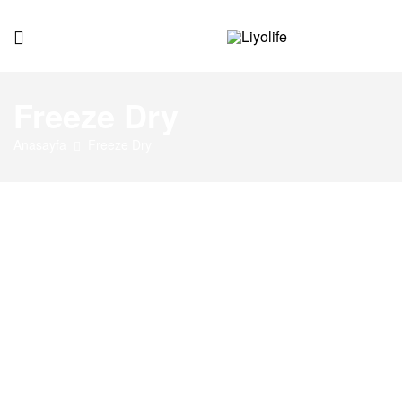
Liyolife
Freeze Dry
Anasayfa
Freeze Dry