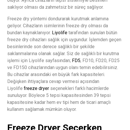
oluyor. Ayrıca cihazların tepsi sistemiyle besinleri
saklıyor olması da zahmetsiz bir süreç sağlıyor.
Freeze dry yöntemi dondurarak kurutmak anlamına
geliyor. Cihazların isimlerinin freeze dry olması da
bundan kaynaklanıyor.
Liyolife
tarafından sunulan bütün
freeze dry cihazları sağlık için uygundur. İşlemden geçen
besinlerinde son derece sağlıklı bir şekilde
saklanmalarına olanak sağlar. Siz de sağlıklı bir kurutma
işlemi için Liyolife sayfasından;
FD5
, FD10, FD20, FD25
ve FD150 cihazlarından uygun olanı temin edebilirsiniz.
Bu cihazlar arasındaki en büyük fark kapasiteleri.
Değişken ihtiyaçlara cevap vermesi açısından
Liyolife
freeze dryer
seçenekleri farklı hacimlerde
sunuluyor. Böylece 5 tepsi kapasitesinden 39 tepsi
kapasitesine kadar hem ev tipi hem de ticari amaçlı
kullanım sağlamak mümkün oluyor.
Freeze Dryer Seçerken