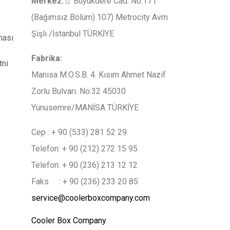
Merkez
:
Büyükdere Cad. No:171
(Bağımsız Bölüm) 107) Metrocity Avm
Şişli /İstanbul TÜRKİYE
ması
Fabrika:
tni
Manisa M.O.S.B. 4. Kısım Ahmet Nazif
Zorlu Bulvarı. No:32 45030
Yunusemre/MANİSA TÜRKİYE
Cep : + 90 (533) 281 52 29
Telefon: + 90 (212) 272 15 95
Telefon: + 90 (236) 213 12 12
Faks : + 90 (236) 233 20 85
service@coolerboxcompany.com
Cooler Box Company