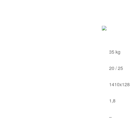
35 kg
20 / 25
1410x128
1,8
–