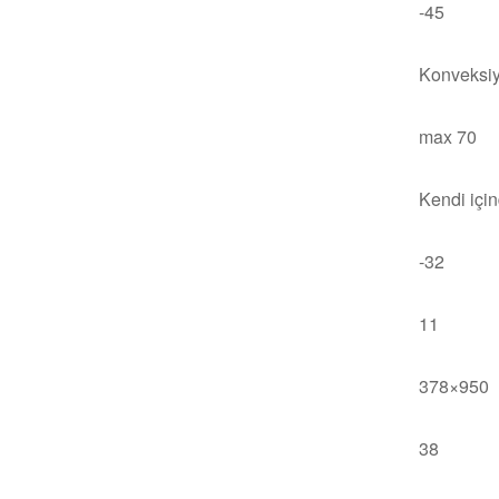
-45
Konveksi
max 70
Kendi içi
-32
11
378×950
38