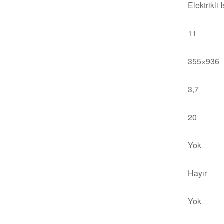
Elektrikli I
11
355×936
3,7
20
Yok
Hayır
Yok