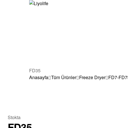
Liyolife
Liyolife
FD35
Anasayfa
Tüm Ürünler
Freeze Dryer
FD7-FD7
Stokta
FD35