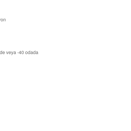
yon
nde veya -40 odada