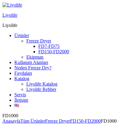
Menu
Liyolife
Liyolife
Ürünler
Freeze Dryer
FD7-FD75
FD150-FD2000
Ekipman
Kullanım Alanları
Neden Freeze Dry?
Faydaları
Katalog
Liyolife Katalog
Liyolife Rehber
Servis
İletişim
FD1000
Anasayfa
Tüm Ürünler
Freeze Dryer
FD150-FD2000
FD1000