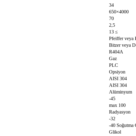
34
650×4000
70
2,5
13 ≤
Pfeiffer veya
Bitzer veya D
R404A
Gaz
PLC
Opsiyon
AISI 304
AISI 304
Alüminyum
-45
max 100
Radyasyon
-32
-40 Soğutma 
Glikol