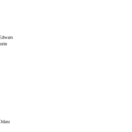
 Edwars
orin
Odası