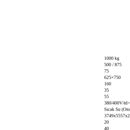
1000 kg
500 / 875
75
625×750
160
35
55
380/400V/td>
Sıcak Su (Oto
3749x5557x2
20
40