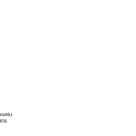
matik)
856