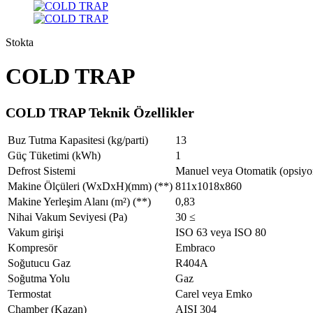
Stokta
COLD TRAP
COLD TRAP Teknik Özellikler
Buz Tutma Kapasitesi (kg/parti)
13
Güç Tüketimi (kWh)
1
Defrost Sistemi
Manuel veya Otomatik (opsiyo
Makine Ölçüleri (WxDxH)(mm) (**)
811x1018x860
Makine Yerleşim Alanı (m²) (**)
0,83
Nihai Vakum Seviyesi (Pa)
30 ≤
Vakum girişi
ISO 63 veya ISO 80
Kompresör
Embraco
Soğutucu Gaz
R404A
Soğutma Yolu
Gaz
Termostat
Carel veya Emko
Chamber (Kazan)
AISI 304