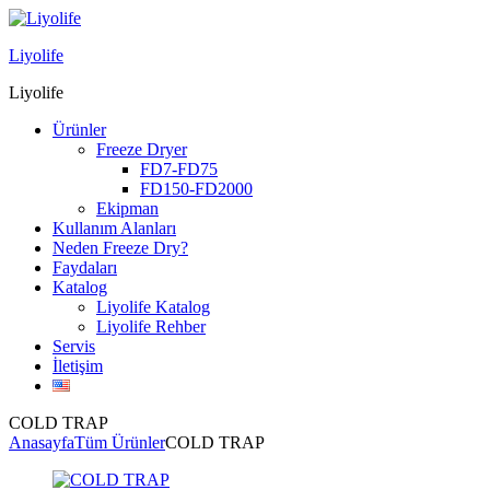
Menu
Liyolife
Liyolife
Ürünler
Freeze Dryer
FD7-FD75
FD150-FD2000
Ekipman
Kullanım Alanları
Neden Freeze Dry?
Faydaları
Katalog
Liyolife Katalog
Liyolife Rehber
Servis
İletişim
COLD TRAP
Anasayfa
Tüm Ürünler
COLD TRAP